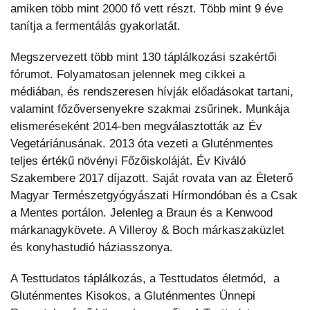
amiken több mint 2000 fő vett részt. Több mint 9 éve
tanítja a fermentálás gyakorlatát.
Megszervezett több mint 130 táplálkozási szakértői
fórumot. Folyamatosan jelennek meg cikkei a
médiában, és rendszeresen hívják előadásokat tartani,
valamint főzőversenyekre szakmai zsűrinek. Munkája
elismeréseként 2014-ben megválasztották az Év
Vegetáriánusának. 2013 óta vezeti a Gluténmentes
teljes értékű növényi Főzőiskoláját. Év Kiváló
Szakembere 2017 díjazott. Saját rovata van az Életerő
Magyar Természetgyógyászati Hírmondóban és a Csak
a Mentes portálon. Jelenleg a Braun és a Kenwood
márkanagykövete. A Villeroy & Boch márkaszaküzlet
és konyhastudió háziasszonya.
A Testtudatos táplálkozás, a Testtudatos életmód, a
Gluténmentes Kisokos, a Gluténmentes Ünnepi