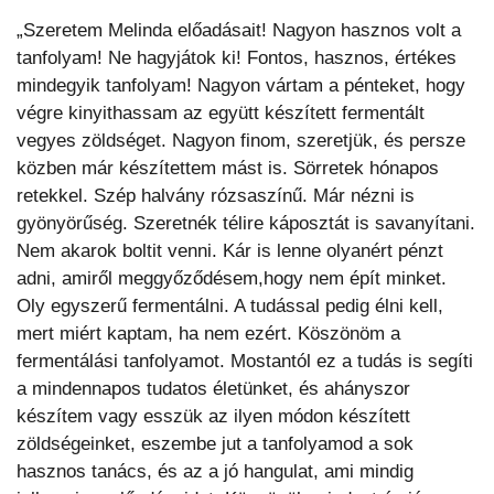
„Szeretem Melinda előadásait! Nagyon hasznos volt a
tanfolyam! Ne hagyjátok ki! Fontos, hasznos, értékes
mindegyik tanfolyam! Nagyon vártam a pénteket, hogy
végre kinyithassam az együtt készített fermentált
vegyes zöldséget. Nagyon finom, szeretjük, és persze
közben már készítettem mást is. Sörretek hónapos
retekkel. Szép halvány rózsaszínű. Már nézni is
gyönyörűség. Szeretnék télire káposztát is savanyítani.
Nem akarok boltit venni. Kár is lenne olyanért pénzt
adni, amiről meggyőződésem,hogy nem épít minket.
Oly egyszerű fermentálni. A tudással pedig élni kell,
mert miért kaptam, ha nem ezért. Köszönöm a
fermentálási tanfolyamot. Mostantól ez a tudás is segíti
a mindennapos tudatos életünket, és ahányszor
készítem vagy esszük az ilyen módon készített
zöldségeinket, eszembe jut a tanfolyamod a sok
hasznos tanács, és az a jó hangulat, ami mindig