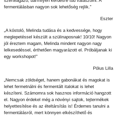
szerteágazó, bármilyen kérdésre tud válaszolni. A
fermentálásban nagyon sok lehetőség rejlik.”
Eszter
„A kóstoló, Melinda tudása és a kedvessége, hogy
meglepetéssel készült a szülinaposnak! 10/10! Nagyon
jól éreztem magam, Melinda mindent nagyon nagy
lelkesedéssel, érthetően magyarázott el. Próbáljanak ki
egy workshopot!”
Pólus Lilla
„Nemcsak zöldséget, hanem gabonákat és magokat is
lehet fermetnálni és fermentált italokat is lehet
készíteni. Számomra sok hasznos információ hangzott
el. Nagyon érdekel még a növényi sajtok, tejtermékek
helyettesítése és az ételtársítás is! Érdemes tanulni a
fermentálásról, mert könnyen elkészíthető és