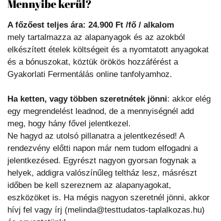
Mennyibe kerül?
A főzőest teljes ára: 24.900 Ft /fő / alkalom
mely tartalmazza az alapanyagok és az azokból
elkészített ételek költségeit és a nyomtatott anyagokat
és a bónuszokat, köztük örökös hozzáférést a
Gyakorlati Fermentálás online tanfolyamhoz.
Ha ketten, vagy többen szeretnétek jönni
: akkor elég
egy megrendelést leadnod, de a mennyiségnél add
meg, hogy hány fővel jelentkezel.
Ne hagyd az utolsó pillanatra a jelentkezésed! A
rendezvény előtti napon már nem tudom elfogadni a
jelentkezésed. Egyrészt nagyon gyorsan fogynak a
helyek, addigra valószínűleg teltház lesz, másrészt
időben be kell szereznem az alapanyagokat,
eszközöket is. Ha mégis nagyon szeretnél jönni, akkor
hívj fel vagy írj (melinda@testtudatos-taplalkozas.hu)