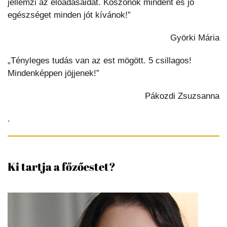
jellemzi az előadásaidat. Köszönök mindent és jó
egészséget minden jót kívánok!”
Györki Mária
„Tényleges tudás van az est mögött. 5 csillagos!
Mindenképpen jöjjenek!”
Pákozdi Zsuzsanna
.
Ki tartja a főzőestet?