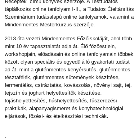
Receptek című könyvek szerzője. A Testtudatos
táplálkozás online tanfolyam I-II., a Tudatos Ételtársítás
Szeminárium tudásalapú online tanfolyamok, valamint a
Mindenmentes Mesterkurzus szerzője.
2013 óta vezeti Mindenmentes Főzőiskoláját, ahol több
mint 10 év tapasztalatát adja át. Élő főzőestjein,
workshopjain, előadásain és online tanfolyamain többek
között olyan speciális és egyedülálló gyakorlati tudást
ad át, mint a gluténmentes kenyérsütés, gluténmentes
tésztafélék, gluténmentes sütemények készítése,
fermentálás, csíráztatás, kovászolás, növényi sajt, tej,
tejszín és joghurt helyettesítők készítése,
tojáshelyettesítés, húshelyettesítés, fűszerezési
praktikák, alapanyagismeret és konyhatechnológiai
eljárások, főzési- és ételkészítési technikák.
.