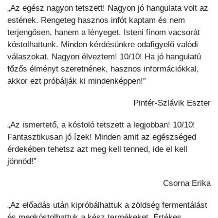
„Az egész nagyon tetszett! Nagyon jó hangulata volt az
estének. Rengeteg hasznos infót kaptam és nem
terjengősen, hanem a lényeget. Isteni finom vacsorát
kóstolhattunk. Minden kérdésünkre odafigyelő valódi
válaszokat. Nagyon élveztem! 10/10! Ha jó hangulatú
főzős élményt szeretnének, hasznos információkkal,
akkor ezt próbálják ki mindenképpen!”
Pintér-Szlávik Eszter
„Az ismertető, a kóstoló tetszett a legjobban! 10/10!
Fantasztikusan jó ízek! Minden amit az egészséged
érdekében tehetsz azt meg kell tenned, ide el kell
jönnöd!”
Csorna Erika
„Az előadás után kipróbálhattuk a zöldség fermentálást
és megkóstolhattuk a kész termékeket. Értékes