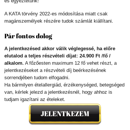
és egyeztetünk!
A KATA törvény 2022-es módosítása miatt csak
magánszemélyek részére tudok számlát kiállítani.
Pár fontos dolog
A jelentkezésed akkor válik véglegessé, ha előre
elutalod a teljes részvételi díjat: 24.900 Ft /fő /
alkalom.
A főzőesten maximum 12 fő vehet részt, a
jelentkezéseket a részvételi díj beérkezésének
sorrendjében tudom elfogadni.
Ha bármilyen ételallergiád, érzékenységed, betegséged
van, kérlek jelezd a jelentkezésnél, hogy ahhoz is
tudjam igazítani az ételeket.