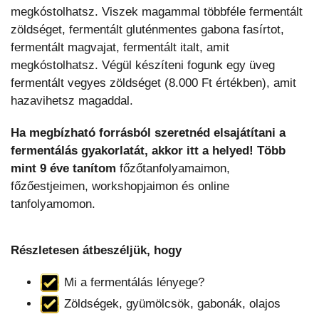
megkóstolhatsz. Viszek magammal többféle fermentált
zöldséget, fermentált gluténmentes gabona fasírtot,
fermentált magvajat, fermentált italt, amit
megkóstolhatsz. Végül készíteni fogunk egy üveg
fermentált vegyes zöldséget (8.000 Ft értékben), amit
hazavihetsz magaddal.
Ha megbízható forrásból szeretnéd elsajátítani a
fermentálás gyakorlatát, akkor itt a helyed! Több
mint 9 éve tanítom
főzőtanfolyamaimon,
főzőestjeimen, workshopjaimon és online
tanfolyamomon.
Részletesen átbeszéljük, hogy
Mi a fermentálás lényege?
Zöldségek, gyümölcsök, gabonák, olajos