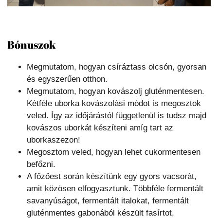
Bónuszok
Megmutatom, hogyan csíráztass olcsón, gyorsan
és egyszerűen otthon.
Megmutatom, hogyan kovászolj gluténmentesen.
Kétféle uborka kovászolási módot is megosztok
veled. Így az időjárástól függetlenül is tudsz majd
kovászos uborkát készíteni amíg tart az
uborkaszezon!
Megosztom veled, hogyan lehet cukormentesen
befőzni.
A főzőest során készítünk egy gyors vacsorát,
amit közösen elfogyasztunk. Többféle fermentált
savanyúságot, fermentált italokat, fermentált
gluténmentes gabonából készült fasírtot,