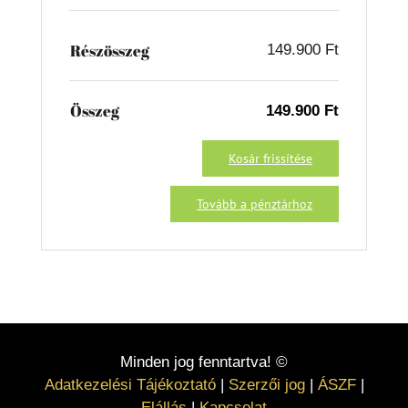
Részösszeg
149.900
Ft
Összeg
149.900
Ft
Kosár frissítése
Tovább a pénztárhoz
Minden jog fenntartva! ©
Adatkezelési Tájékoztató
|
Szerzői jog
|
ÁSZF
|
Elállás
|
Kapcsolat