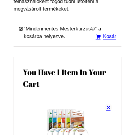
felhasználóként fogod tudni letölteni a
megvásárolt termékeket.
“Mindenmentes Mesterkurzus©” a
kosárba helyezve.
Kosár
You Have 1 Item In Your
Cart
×