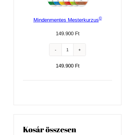
©
Mindenmentes Mesterkurzus
149.900
Ft
Mindenmentes
Mesterkurzus©
149.900
Ft
mennyiség
Kosár összesen