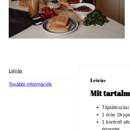
Leírás
Leírás
További információk
Mit tartalm
Táplálkozási
1 órás Skype
1 kontroll a
étrendet.