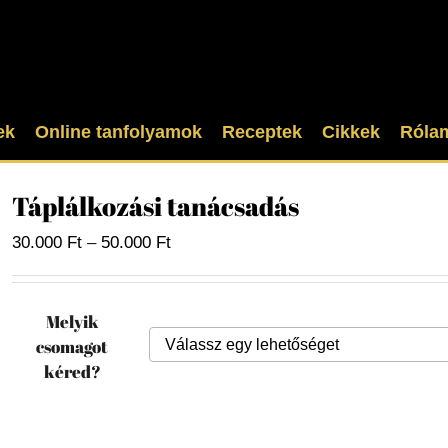
ek
Online tanfolyamok
Receptek
Cikkek
Róla
Táplálkozási tanácsadás
Ártartomány:
30.000
Ft
–
50.000
Ft
30.000 Ft
-
50.000 Ft
Melyik
csomagot
kéred?