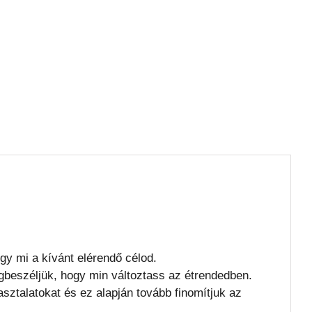
gy mi a kívánt elérendő célod.
beszéljük, hogy min változtass az étrendedben.
sztalatokat és ez alapján tovább finomítjuk az