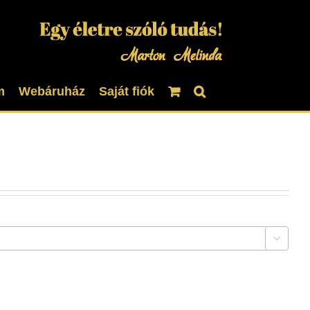
m
Webáruház
Saját fiók
