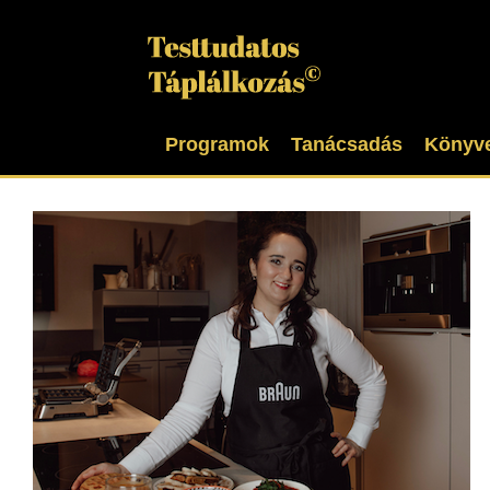
Kihagyás
Programok
Tanácsadás
Könyv