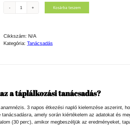
Kosárba teszem
Táplálkozási
tanácsadás
mennyiség
Cikkszám:
N/A
Kategória:
Tanácsadás
az a táplálkozási tanácsadás?
 anamnézis. 3 napos étkezési napló kielemzése aszerint, ho
 tanácsadásra, amely során kiértékelem az adatokat és meg
lkalom (30 perc), amikor megbeszéljük az eredményeket, tapa