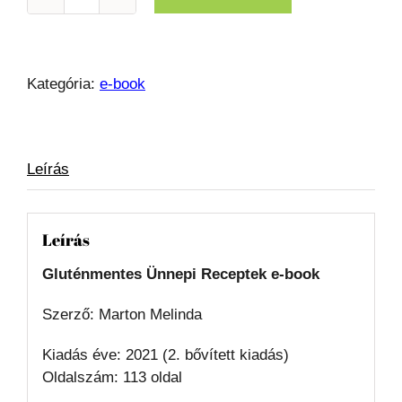
Gluténmentes
Ünnepi
Receptek
e-
Kategória:
e-book
book
mennyiség
Leírás
Leírás
Gluténmentes Ünnepi Receptek e-book
Szerző: Marton Melinda
Kiadás éve: 2021 (2. bővített kiadás)
Oldalszám: 113 oldal