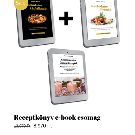
Sale!
Receptkönyv e-book csomag
Original
Current
8.970
Ft
13.970
Ft
price
price