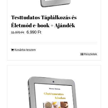
Testtudatos Táplálkozás és
Életmód e-book + Ajándék
Original
Current
6.990
Ft
11.970
Ft
price
price
was:
is:
11.970 Ft.
6.990 Ft.
Kosárba teszem
Részletek