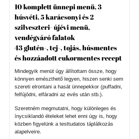
10 komplett ünnepi menü, 3
húsvéti, 5 karácsonyi és 2
szilveszteri- újévi menü,
vendégváró falatok
43 glutén-, tej-, tojás, húsmentes
és hozzáadott cukormentes recept
Mindegyik menüt úgy állítottam össze, hogy
könnyen emészthető legyen, hiszen senki sem
szereti elrontani a hasát ünnepekkor (puffadni,
felfújódni, elfáradni az evés után stb.).
Szeretném megmutatni, hogy különleges és
ínycsiklandó ételeket lehet enni úgy is, hogy
közben figyelünk a testtudatos táplálkozás
alapelveire.