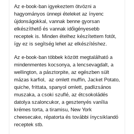
Az e-book-ban igyekeztem ötvözni a
hagyományos ünnepi ételeket az ínyenc
újdonságokkal, vannak benne gyorsan
elkészíthető és vannak időigényesebb
receptek is. Minden ételhez készítettem fotót,
így ez is segítség lehet az elkészítéshez.
Az e-book-ban többek között megtalálható a
mindenmentes kocsonya, a lencsevagdalt, a
wellington, a pásztorpite, az egészben sült
mázas karfiol, az omlett muffin, Jacket Potato,
quiche, frittata, spanyol omlett, padlizsános
muszaka, a csoki szuflé, az étcsokoládés
datolya szaloncukor, a gesztenyés vanília
krémes torta, a tiramisu, New York
cheesecake, répatorta és további ínycsiklandó
receptek stb.