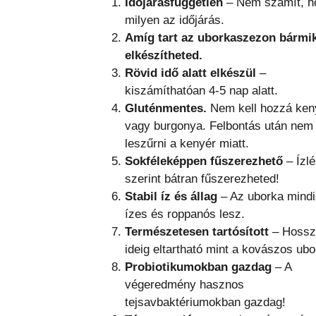
Időjárásfüggetlen
– Nem számít, h
milyen az időjárás.
Amíg tart az uborkaszezon bármi
elkészítheted.
Rövid idő alatt elkészül
–
kiszámíthatóan 4-5 nap alatt.
Gluténmentes.
Nem kell hozzá ken
vagy burgonya. Felbontás után nem 
leszűrni a kenyér miatt.
Sokféleképpen fűszerezhető
– Ízl
szerint bátran fűszerezheted!
Stabil íz és állag
– Az uborka mindi
ízes és roppanós lesz.
Természetesen tartósított
– Hossz
ideig eltartható mint a kovászos ubo
Probiotikumokban gazdag
– A
végeredmény hasznos
tejsavbaktériumokban gazdag!