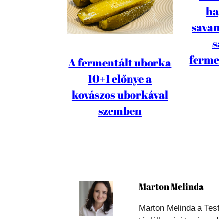
ha
savan
s
ferme
A fermentált uborka
10+1 előnye a
kovászos uborkával
szemben
Marton Melinda
Marton Melinda a Test