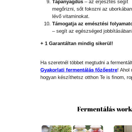
Tápanyagdús
– az erjesztés segít
megőrizni, sőt fokozni az uborkában
lévő vitaminokat.
Támogatja az emésztési folyamat
– segít az egészséged jobbításában
+ 1
Garantáltan mindig sikerül!
Ha szeretnél többet megtudni a fermentál
Gyakorlati fermentálás főzőestre
! Ahol
hogyan készíthetsz otthon Te is finom, ro
Fermentálás work