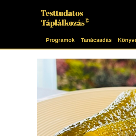
Kihagyás
Programok
Tanácsadás
Könyv