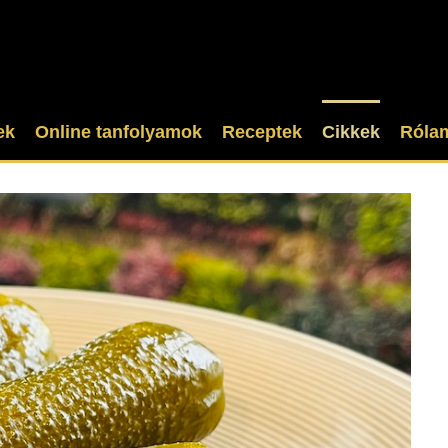
ek
Online tanfolyamok
Receptek
Cikkek
Róla