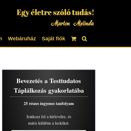
m
Webáruház
Saját fiók
Bevezetés a Testtudatos
Táplálkozás gyakorlatába
25 részes ingyenes tanfolyam
Iratkozz fel a hírlevélre, és
máris küldöm a leckéket.