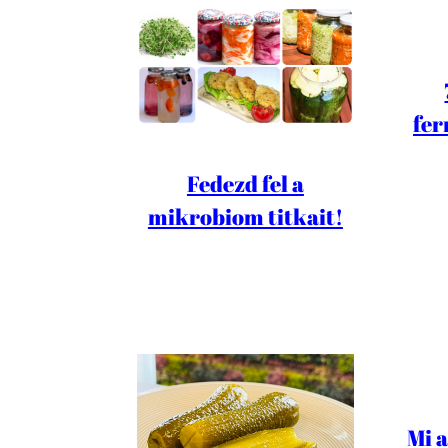
fer
Fedezd fel a
mikrobiom titkait!
Mi 