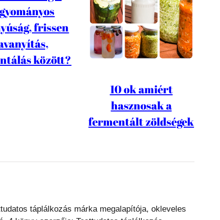
gyományos
yúság, frissen
avanyítás,
ntálás között?
10 ok amiért
hasznosak a
fermentált zöldségek
tudatos táplálkozás márka megalapítója, okleveles