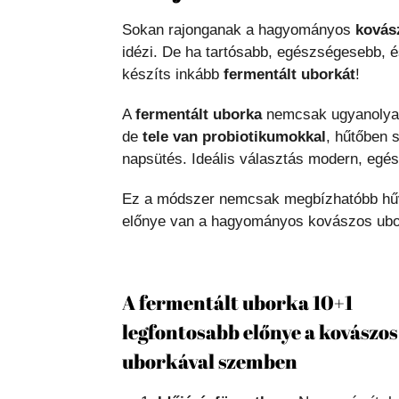
Sokan rajonganak a hagyományos
kovás
idézi. De ha tartósabb, egészségesebb, é
készíts inkább
fermentált uborkát
!
A
fermentált uborka
nemcsak ugyanolyan 
de
tele van probiotikumokkal
, hűtőben 
napsütés. Ideális választás modern, egé
Ez a módszer nemcsak megbízhatóbb hűv
előnye van a hagyományos kovászos ubo
A fermentált uborka 10+1
legfontosabb előnye a kovászos
uborkával szemben