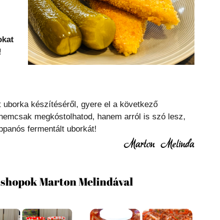
okat
!
t uborka készítéséről, gyere el a következő
 nemcsak megkóstolhatod, hanem arról is szó lesz,
ppanós fermentált uborkát!
Marton Melinda
shopok Marton Melindával