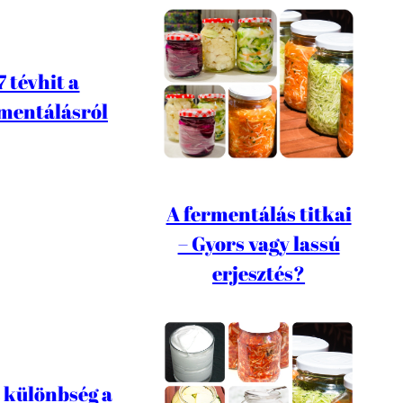
7 tévhit a
mentálásról
A fermentálás titkai
– Gyors vagy lassú
erjesztés?
a különbség a