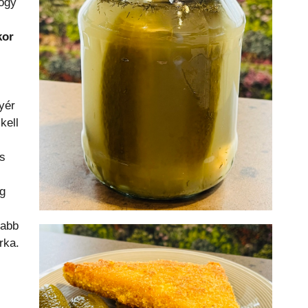
ogy
kor
yér
kell
és
g
abb
rka.