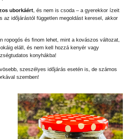
zos uborkáért
, és nem is csoda – a gyerekkor ízeit
s az időjárástól független megoldást keresel, akkor
ropogós és finom lehet, mint a kovászos változat,
sokáig eláll, és nem kell hozzá kenyér vagy
szségtudatos konyhákba!
ösebb, szeszélyes időjárás esetén is, de számos
rkával szemben!