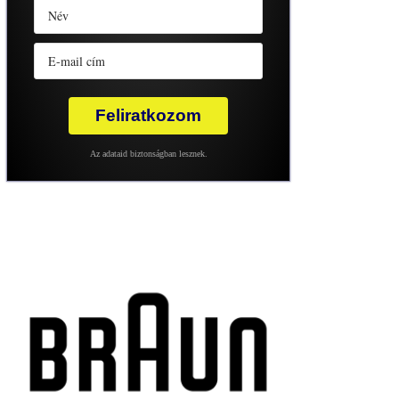
Feliratkozom
Az adataid biztonságban lesznek.